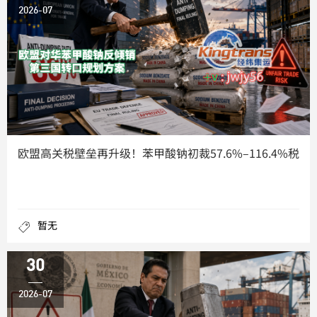
2026-07
欧盟高关税壁垒再升级！苯甲酸钠初裁57.6%–116.4%税
暂无
30
2026-07