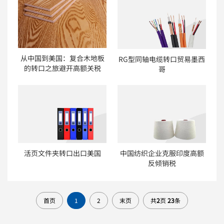
从中国到美国：复合木地板
RG型同轴电缆转口贸易墨西
的转口之旅避开高额关税
哥
活页文件夹转口出口美国
中国纺织企业克服印度高额
反倾销税
首页
1
2
末页
共
2
页
23
条