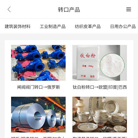
转口产品


建筑装饰材料
工业制造产品
纺织皮革产品
日用办公产品
闸阀阀门转口→俄罗斯
钛白粉转口→欧盟|印度|巴西