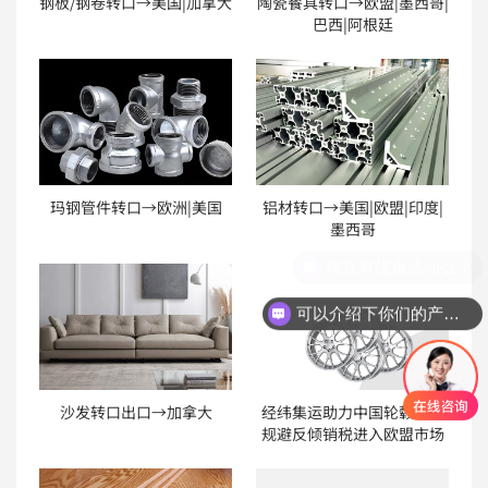
钢板/钢卷转口→美国|加拿大
陶瓷餐具转口→欧盟|墨西哥|
巴西|阿根廷
玛钢管件转口→欧洲|美国
铝材转口→美国|欧盟|印度|
墨西哥
现在有优惠活动么？
可以介绍下你们的产品么？
沙发转口出口→加拿大
经纬集运助力中国轮毂出口
规避反倾销税进入欧盟市场