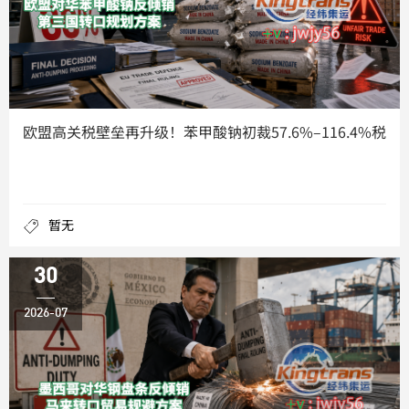
欧盟高关税壁垒再升级！苯甲酸钠初裁57.6%–116.4%税
暂无
30
2026-07