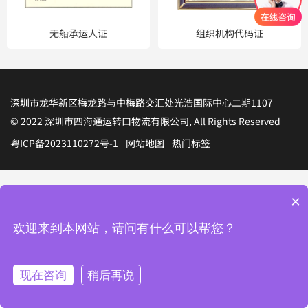
无船承运人证
组织机构代码证
深圳市龙华新区梅龙路与中梅路交汇处光浩国际中心二期1107
© 2022 深圳市四海通运转口物流有限公司, All Rights Reserved
粤ICP备2023110272号-1
网站地图
热门标签
×
欢迎来到本网站，请问有什么可以帮您？
现在咨询
稍后再说




转口线路
公司简介
电话联系