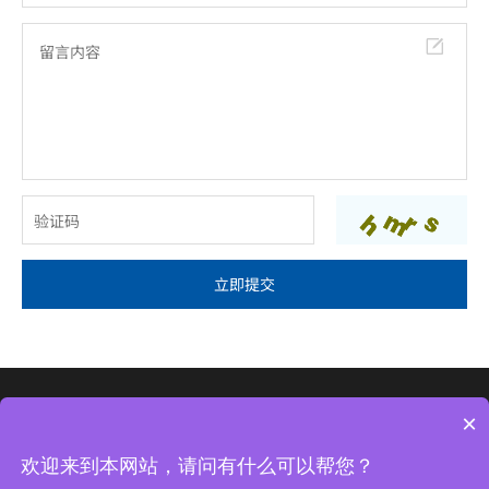

立即提交
×
深圳市龙华新区梅龙路与中梅路交汇处光浩国际中心二期1107
© 2022 深圳市四海通运转口物流有限公司, All Rights Reserved
欢迎来到本网站，请问有什么可以帮您？
粤ICP备2023110272号-1
网站地图
热门标签