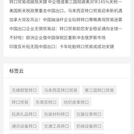
转口贸易成破局关键 中企借道第三国规避美对华145%关税壁垒
美国新关税政策重击中国出口，马来西亚转口贸易迎来新机遇
加拿大双反风云！中国抽油杆企业玩转转口策略勇闯贸易迷雾
中国出口企业无惧贸易战：转口贸易助您安全稳妥通向全球市场
不好啦！欧洲企业借中国保税区重新冲击俄罗斯市场
印度反补贴无阻中国出口：卡车轮胎转口贸易成成功关键
标签云
无缝钢管转口
马来西亚转口贸易
第三国转口贸易
转口贸易
东南亚转口
纺织皮革转口
玩具礼品转口
包装材料转口
仪器仪表转口
通讯设备转口
交通工具转口
机械设备转口