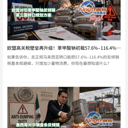
欧盟高关税壁垒再升级！苯甲酸钠初裁57.6%–116.4%税率，中国企业欧洲市场份额告急
如果告诉你，走正规马来西亚转口能把57.6%–116.4%的反倾销
税基本规避掉，只增加少量物流费，你现在最想知道什么？