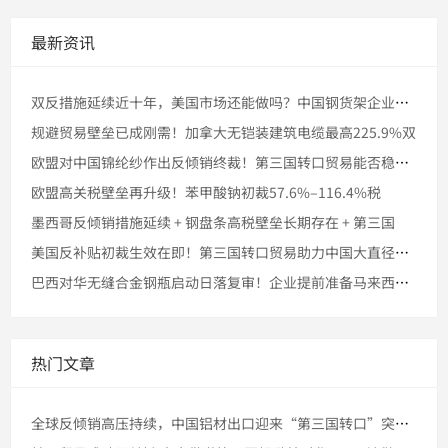
最新资讯
双反措施延续近十年，美国市场还能做吗？中国钢货架企业探索马来
规避贸易壁垒已成刚需！加拿大无铠装建筑电缆最高225.9%双
欧盟对中国锦纶纱作出反倾销终裁！第三国转口贸易能否稳住市场份
欧盟高关税壁垒再升级！苯甲酸钠初裁57.6%–116.4%税
墨西哥反倾销措施延续 + 钢盘条高税壁垒长期存在 + 第三国
美国反补贴初裁生效在即！第三国转口贸易助力中国大直径石墨电极
巴西对华无缝合金钢瓶启动日落复审！企业提前准备马来西亚转口的
热门文章
全球反倾销高压持续，中国铝材出口迎来“第三国转口”突破窗口