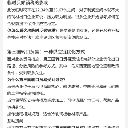
临时反倾销税的影响
此次临时税率在22.34%至33.67%之间，对于利润空间本就不大
的钢材出口企业来说，压力较为明显。很多企业开始思考如何在
合规前提下保持供应链稳定。
你怎么看这次临时反倾销税？
 是觉得影响有限，还是已经在积极
寻找应对办法？欢迎评论区留言交流你的观点。
第三国转口贸易：一种供应链优化方式
面对此类贸易措施，
第三国转口贸易
逐渐成为部分企业优化出口
路径、分散风险的参考方式。其中，马来西亚因地理位置和政策
条件，受到较多关注。
为什么第三国转口贸易受到讨论？
马来西亚位于马六甲海峡核心，航线成熟，中国头程和转运韩国
的二程衔接较为顺畅。
当地保税区支持换柜及轻度加工，可申请原产地证书，帮助产品
转换身份。
操作流程相对规范，适合冷轧钢板卷材等产品。
互动提问
：

你之前有没有了解或尝试过
第三国转口贸易
？如果有，主要选择