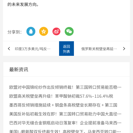
的未来发展方向。




分享到：
返回
印度3万多美元/吨反倾销税压顶 中国TPU保护膜出口，马来西
俄罗斯关税壁垒再延长5年！不锈钢焊管出口企业如何稳住欧亚市场
列表
最新资讯
欧盟对中国锦纶纱作出反倾销终裁！第三国转口贸易能否稳住市场份
欧盟高关税壁垒再升级！苯甲酸钠初裁57.6%–116.4%税
墨西哥反倾销措施延续 + 钢盘条高税壁垒长期存在 + 第三国
美国反补贴初裁生效在即！第三国转口贸易助力中国大直径石墨电极
巴西对华无缝合金钢瓶启动日落复审！企业提前准备马来西亚转口的
美国L-赖氨酸双反终裁生效！高税壁垒下，马来西亚转口能否稳住