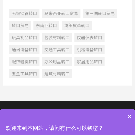
无缝钢管转口
马来西亚转口贸易
第三国转口贸易
转口贸易
东南亚转口
纺织皮革转口
玩具礼品转口
包装材料转口
仪器仪表转口
通讯设备转口
交通工具转口
机械设备转口
服饰鞋类转口
办公用品转口
家居用品转口
五金工具转口
建筑材料转口
深圳市龙华新区梅龙路与中梅路交汇处光浩国际中心二期1107
×
© 2022 深圳市四海通运转口物流有限公司, All Rights Reserved
欢迎来到本网站，请问有什么可以帮您？
粤ICP备2023110272号-1
网站地图
热门标签