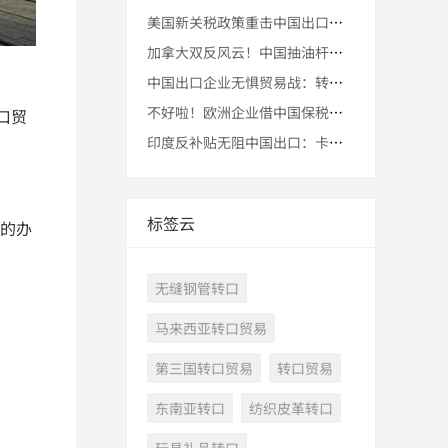
美国新关税政策重击中国出口，马来西亚转口贸易迎来新机遇
加拿大双反风云！中国抽油杆企业玩转转口策略勇闯贸易迷雾
中国出口企业无惧贸易战：转口贸易助您安全稳妥通向全球市场
不好啦！欧洲企业借中国保税区重新冲击俄罗斯市场
口贸
印度反补贴无阻中国出口：卡车轮胎转口贸易成成功关键
标签云
的办
无缝钢管转口
马来西亚转口贸易
第三国转口贸易
转口贸易
东南亚转口
纺织皮革转口