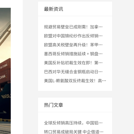
最新资讯
规避贸易壁垒已成刚需！加拿大无铠装建筑电缆最高225.9%双
欧盟对中国锦纶纱作出反倾销终裁！第三国转口贸易能否稳住市场份
欧盟高关税壁垒再升级！苯甲酸钠初裁57.6%–116.4%税
墨西哥反倾销措施延续 + 钢盘条高税壁垒长期存在 + 第三国
美国反补贴初裁生效在即！第三国转口贸易助力中国大直径石墨电极
巴西对华无缝合金钢瓶启动日落复审！企业提前准备马来西亚转口的
美国L-赖氨酸双反终裁生效！高税壁垒下，马来西亚转口能否稳住
热门文章
全球反倾销高压持续，中国铝材出口迎来“第三国转口”突破窗口
转口贸易成破局关键 中企借道第三国规避美对华145%关税壁垒