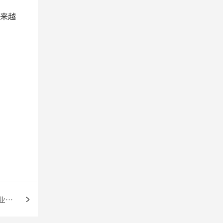
来越
墨西哥反倾销壁垒再加码！这招让中国企业照样出货无阻！