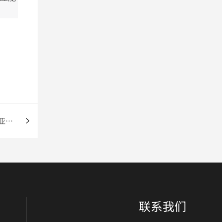
中国玛钢管件应对欧盟税务壁垒：马来西亚转口贸易的成功案例
联系我们