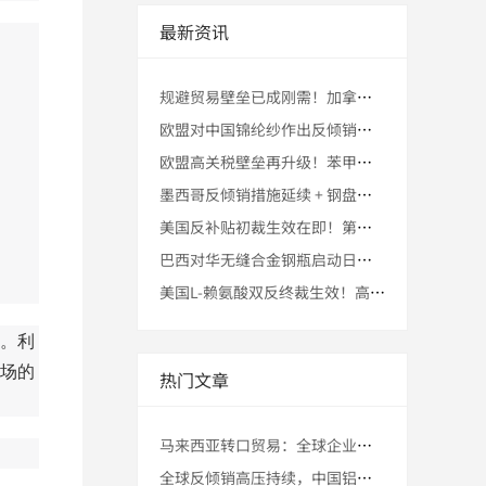
最新资讯
规避贸易壁垒已成刚需！加拿大无铠装建筑电缆最高225.9%双
欧盟对中国锦纶纱作出反倾销终裁！第三国转口贸易能否稳住市场份
欧盟高关税壁垒再升级！苯甲酸钠初裁57.6%–116.4%税
墨西哥反倾销措施延续 + 钢盘条高税壁垒长期存在 + 第三国
美国反补贴初裁生效在即！第三国转口贸易助力中国大直径石墨电极
巴西对华无缝合金钢瓶启动日落复审！企业提前准备马来西亚转口的
美国L-赖氨酸双反终裁生效！高税壁垒下，马来西亚转口能否稳住
。利
场的
热门文章
马来西亚转口贸易：全球企业布局东南亚的黄金跳板 | 政策、港
全球反倾销高压持续，中国铝材出口迎来“第三国转口”突破窗口