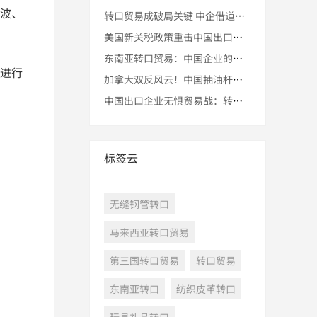
波、
转口贸易成破局关键 中企借道第三国规避美对华145%关税壁垒
美国新关税政策重击中国出口，马来西亚转口贸易迎来新机遇
东南亚转口贸易：中国企业的新出海通道
进行
加拿大双反风云！中国抽油杆企业玩转转口策略勇闯贸易迷雾
中国出口企业无惧贸易战：转口贸易助您安全稳妥通向全球市场
标签云
无缝钢管转口
马来西亚转口贸易
第三国转口贸易
转口贸易
东南亚转口
纺织皮革转口